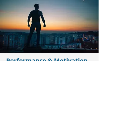
Performance & Motivation
Inspiration til ledere, der vil
- Understøtte motivation og
performance hos medarbejdere
Læs mere