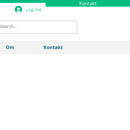
Kontakt
Log ind
Call Now: 123-456-7890
Om
Kontakt